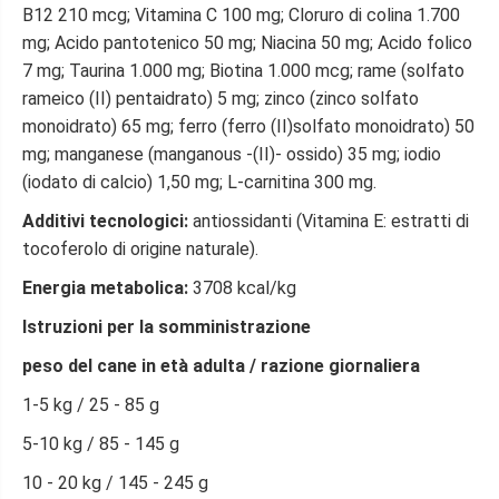
n
n
B12 210 mcg; Vitamina C 100 mg; Cloruro di colina 1.700
a
a
mg; Acido pantotenico 50 mg; Niacina 50 mg; Acido folico
t
t
7 mg; Taurina 1.000 mg; Biotina 1.000 mcg; rame (solfato
r
r
a
a
rameico (II) pentaidrato) 5 mg; zinco (zinco solfato
-
-
monoidrato) 65 mg; ferro (ferro (II)solfato monoidrato) 50
1
1
2
2
mg; manganese (manganous -(II)- ossido) 35 mg; iodio
k
k
(iodato di calcio) 1,50 mg; L-carnitina 300 mg.
g
g
Additivi tecnologici:
antiossidanti (Vitamina E: estratti di
tocoferolo di origine naturale).
Energia metabolica:
3708 kcal/kg
Istruzioni per la somministrazione
peso del cane in età adulta / razione giornaliera
1-5 kg / 25 - 85 g
5-10 kg / 85 - 145 g
10 - 20 kg / 145 - 245 g