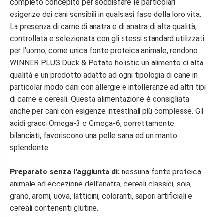
completo concepito per soddisfare le particolari
e
e
r
r
esigenze dei cani sensibili in qualsiasi fase della loro vita.
P
P
La presenza di carne di anatra e di anatra di alta qualità,
l
l
u
u
controllata e selezionata con gli stessi standard utilizzati
s
s
per l’uomo, come unica fonte proteica animale, rendono
D
D
WINNER PLUS Duck & Potato holistic un alimento di alta
u
u
c
c
qualità e un prodotto adatto ad ogni tipologia di cane in
k
k
particolar modo cani con allergie e intolleranze ad altri tipi
&
&
a
a
di carne e cereali. Questa alimentazione è consigliata
m
m
anche per cani con esigenze intestinali più complesse. Gli
p
p
acidi grassi Omega-3 e Omega-6, correttamente
;
;
P
P
bilanciati, favoriscono una pelle sana ed un manto
o
o
splendente.
t
t
a
a
t
t
Preparato senza l'aggiunta di:
nessuna fonte proteica
o
o
animale ad eccezione dell'anatra, cereali classici, soia,
H
H
o
o
grano, aromi, uova, latticini, coloranti, sapori artificiali e
l
l
cereali contenenti glutine.
i
i