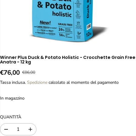
Winner Plus Duck & Potato Holistic - Crocchette Grain Free
Anatra - 12 kg
€76,00
€86,00
P
P
R
R
Tassa inclusa.
Spedizione
calcolato al momento del pagamento
E
E
Z
Z
In magazzino
Z
Z
O
O
R
D
QUANTITÀ
E
I
G
V
D
A
O
E