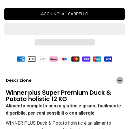
i
u
L
N
m
m
A
i
e
D
AGGIUNGI AL CARRELLO
R
n
n
I
u
t
E
T
i
a
A
r
r
e
e
l
l
a
a
q
q
u
u
a
a
n
n
t
t
i
i
Descrizione
t
t
à
à
Winner plus Super Premium Duck &
p
p
Potato holistic 12 KG
e
e
r
r
Alimento completo senza glutine e grano, facilmente
W
W
digeribile, per cani sensibili o con allergie
i
i
n
n
WINNER PLUS Duck & Potato holistic è un alimento
n
n