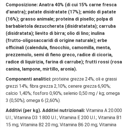
s
s
Composizione:
Anatra 40% (di cui 15% carne fresca
t
t
d'anatra); patate disidratate (17%); amido di patate
i
i
c
c
(16%); grasso animale; proteina di pisello; polpa di
-
-
barbabietola dezuccherata (disidratatata); carruba
C
C
r
r
(disidratata); lievito di birra; olio di lino; inulina
o
o
(frutto-oligosaccaridi di origine naturale); erbe
c
c
officinali (calendula, finocchio, camomilla, menta,
c
c
h
h
prezzemolo, semi di fieno greco, radice di cicoria,
e
e
radice di liquirizia, farina di carrube); frutti rossi (rosa
t
t
canina, lampone, mirtillo, aronia).
t
t
e
e
Componenti analitici:
proteine grezze 24%; oli e grassi
G
G
r
r
grezzi 14%; fibra grezza 2,10%; cenere grezza 6,90%;
a
a
calcio 1,40%; fosforo 0,90%; selenio 0,50 mg / kg; omega
i
i
n
n
3 (0,50%); omega 6 (2,60%).
F
F
r
r
Additivi (per kg). Additivi nutrizionali:
Vitamina A 20.000
e
e
U.I.; Vitamina D3 1.800 U.I.; Vitamina E 200 U.I.; Vitamina B1
e
e
15 mg; Vitamina B2 20 mg; Vitamina B6 20 mg; Vitamina
A
A