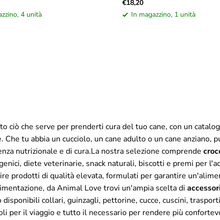
€18,20
zzino, 4 unità
In magazzino, 1 unità
tto ciò che serve per prenderti cura del tuo cane, con un catalo
 Che tu abbia un cucciolo, un cane adulto o un cane anziano, puo
genza nutrizionale e di cura.La nostra selezione comprende
croc
genici, diete veterinarie, snack naturali, biscotti e premi per 
rire prodotti di qualità elevata, formulati per garantire un'alime
l'alimentazione, da Animal Love trovi un'ampia scelta di
accessori
ponibili collari, guinzagli, pettorine, cucce, cuscini, trasportini
coli per il viaggio e tutto il necessario per rendere più confortev