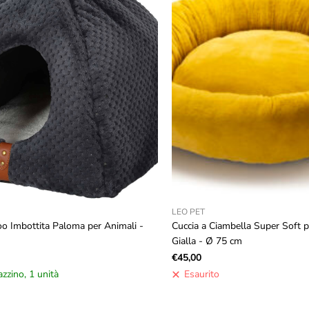
LEO PET
oo Imbottita Paloma per Animali -
Cuccia a Ciambella Super Soft p
Gialla - Ø 75 cm
€45,00
zzino, 1 unità
Esaurito