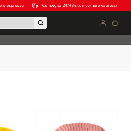
n corriere espresso
Consegna 24/48h con corriere espres