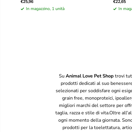
€25,96
€22,65
In magazzino, 1 unità
In maga
Su
Animal Love Pet Shop
trovi tu
prodotti dedicati al suo benessere.
selezionati per soddisfare ogni esi
grain free, monoproteici, ipoaller
migliori marchi del settore per off
taglia, razza e stile di vita.Oltre al
ogni momento della giornata. Sono dis
prodotti per la toelettatura, arti