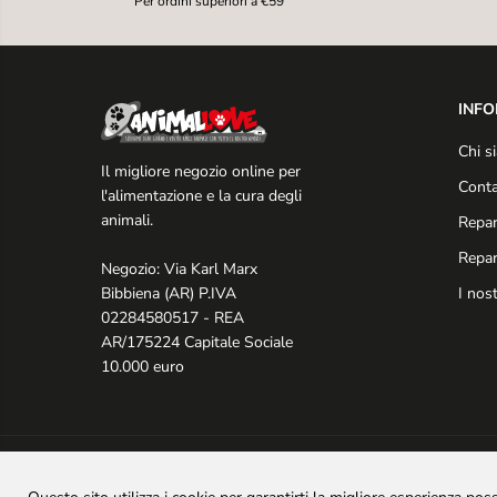
Per ordini superiori a €59
INFO
Chi s
Il migliore negozio online per
Conta
l'alimentazione e la cura degli
animali.
Repar
Repar
Negozio: Via Karl Marx
I nos
Bibbiena (AR) P.IVA
02284580517 - REA
AR/175224 Capitale Sociale
10.000 euro
Copyright© 2025
Animal Love Pet Shop
- Realizzato da
PS Company