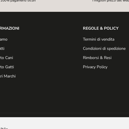
100% pagamenti sicuri
I migliori prezzi del we
RMAZIONI
REGOLE & POLICY
iamo
Termini di vendita
tti
Condizioni di spedizione
to Cani
Rimborsi & Resi
to Gatti
Privacy Policy
tri Marchi