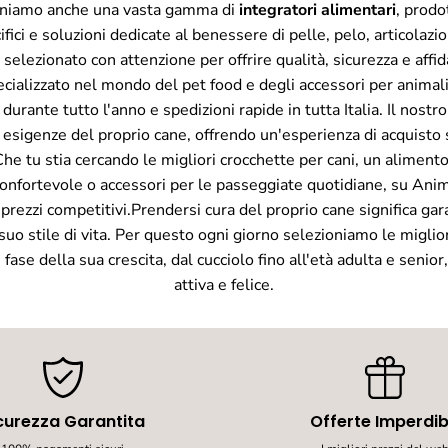
poniamo anche una vasta gamma di
integratori alimentari
, prodot
fici e soluzioni dedicate al benessere di pelle, pelo, articolaz
selezionato con attenzione per offrire qualità, sicurezza e affi
pecializzato nel mondo del pet food e degli accessori per anima
rante tutto l'anno e spedizioni rapide in tutta Italia. Il nostro
le esigenze del proprio cane, offrendo un'esperienza di acquist
he tu stia cercando le migliori crocchette per cani, un alimento
a confortevole o accessori per le passeggiate quotidiane, su An
 prezzi competitivi.Prendersi cura del proprio cane significa gara
l suo stile di vita. Per questo ogni giorno selezioniamo le migli
e della sua crescita, dal cucciolo fino all'età adulta e senior, 
attiva e felice.
curezza Garantita
Offerte Imperdibi