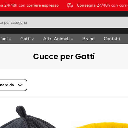
Consegna 24/48h con corriere espresso
Consegna 24/48h co
Cani
Gatti
Altri Animali
Brand
Contatti
Cucce per Gatti
nare da