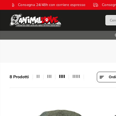
SALTA AL
espresso
Consegna 24/48h con corriere espresso
CONTENUTO
8 Prodotti
Ordi