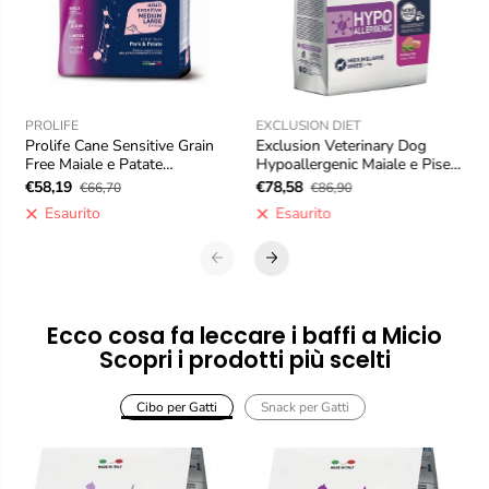
PROLIFE
EXCLUSION DIET
Prolife Cane Sensitive Grain
Exclusion Veterinary Dog
Free Maiale e Patate
Hypoallergenic Maiale e Piselli
Medium/Large - 10 kg
Medium/Large - 12 kg
€58,19
€78,58
€66,70
€86,90
Esaurito
Esaurito
Ecco cosa fa leccare i baffi a Micio
Scopri i prodotti più scelti
Cibo per Gatti
Snack per Gatti