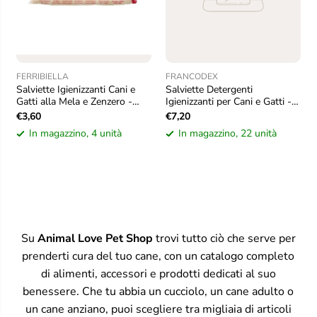
FERRIBIELLA
FRANCODEX
Salviette Igienizzanti Cani e
Salviette Detergenti
Gatti alla Mela e Zenzero -
Igienizzanti per Cani e Gatti -
Box
Confezione 80 pz
€3,60
€7,20
In magazzino, 4 unità
In magazzino, 22 unità
Su
Animal Love Pet Shop
trovi tutto ciò che serve per
prenderti cura del tuo cane, con un catalogo completo
di alimenti, accessori e prodotti dedicati al suo
benessere. Che tu abbia un cucciolo, un cane adulto o
un cane anziano, puoi scegliere tra migliaia di articoli