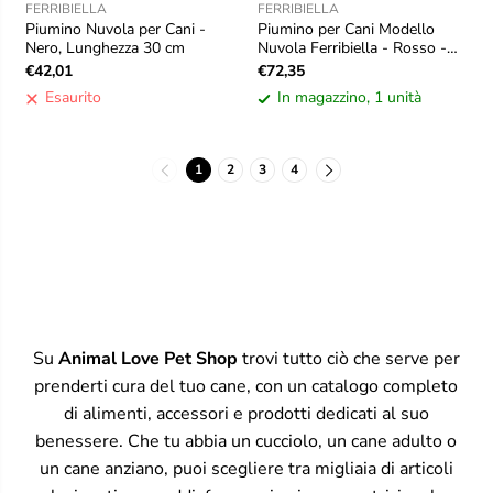
FERRIBIELLA
FERRIBIELLA
Piumino Nuvola per Cani -
Piumino per Cani Modello
Nero, Lunghezza 30 cm
Nuvola Ferribiella - Rosso -
60 cm
€42,01
€72,35
Esaurito
In magazzino, 1 unità
1
2
3
4
Su
Animal Love Pet Shop
trovi tutto ciò che serve per
prenderti cura del tuo cane, con un catalogo completo
di alimenti, accessori e prodotti dedicati al suo
benessere. Che tu abbia un cucciolo, un cane adulto o
un cane anziano, puoi scegliere tra migliaia di articoli