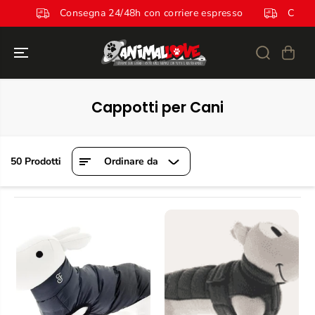
SALTA AL
espresso
Consegna 24/48h con corriere espresso
CONTENUTO
Cappotti per Cani
50 Prodotti
Ordinare da