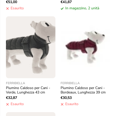
36 cm
€51,00
€41,87
Esaurito
In magazzino, 2 unità
FERRIBIELLA
FERRIBIELLA
Piumino Caldoso per Cani -
Piumino Caldoso per Cani -
Verde, Lunghezza 43 cm
Bordeaux, Lunghezza 39 cm
€32,87
€30,53
Esaurito
Esaurito