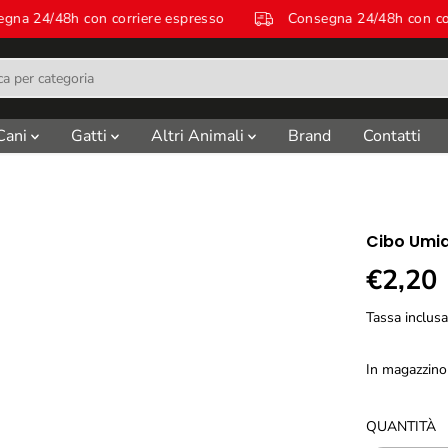
onsegna 24/48h con corriere espresso
Consegna 24/48h co
Cani
Gatti
Altri Animali
Brand
Contatti
Cibo Umido
€2,20
P
R
Tassa inclus
E
Z
In magazzino
Z
O
R
QUANTITÀ
E