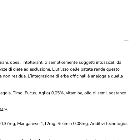
b
o
U
m
i
d
o
V
e
t
L
ziani, obesi, intolleranti o semplicemente soggetti intossicati da
i
nze di diete ad esclusione. L’utilizzo delle patate rende questo
n
e
e non residua. L’integrazione di erbe officinali è analoga a quella
S
a
l
eggia, Timo, Fucus, Aglio) 0,05%, vitamine, olio di semi, sostanze
u
t
e
,34%.
a
l
io 0,37mg, Manganese 1,12mg, Selenio 0,08mg. Additivi tecnologici:
B
u
f