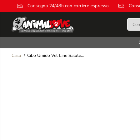
SALTA AL
espresso
Consegna 24/48h con corriere espresso
C
CONTENUTO
Casa
Cibo Umido Vet Line Salute...
SALTA LE
INFORMAZIONI
SUL PRODOTTO