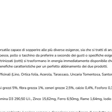
b
o
U
m
i
d
o
V
e
t
L
tile capace di sopperire alle più diverse esigenze, sia che si tratti di an
i
pesce, pollo o tacchino da preferire a secondo dei gusti o specifiche esige
n
e
strinizzati (cotti) si trasformano in energia immediatamente disponibile ch
S
enefiche caratteristiche per un perfetto abbinamento dei due prodotti.
a
l
cinali (Lino, Ortica folia, Acerola, Tarassaco, Uncaria Tomentosa, Santor
u
t
e
si grezzi 5%, fibra grezza 1%, ceneri grezze 2,5%, calcio 0,4%, Fosforo 0
a
l
 Vitamina D3 290,50 U.I., Zinco 15,62mg, Ferro 6,50mg, Rame 1,64mg, Iod
B
u
f