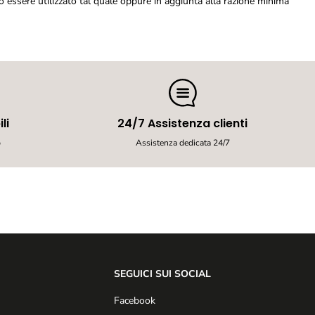
 essere utilizzato tal quale oppure in aggiunta alla razione minima
a
l
o
p
e
r
C
a
n
i
li
24/7 Assistenza clienti
-
b
Assistenza dedicata 24/7
1
5
0
g
SEGUICI SUI SOCIAL
Facebook