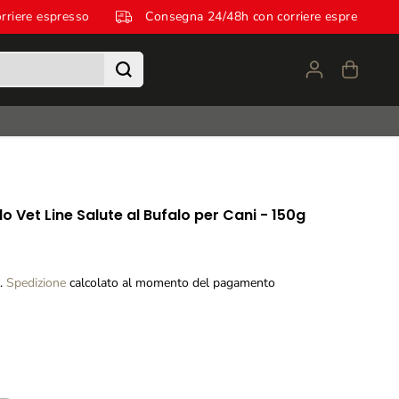
n corriere espresso
Consegna 24/48h con corriere espress
 Vet Line Salute al Bufalo per Cani - 150g
a.
Spedizione
calcolato al momento del pagamento