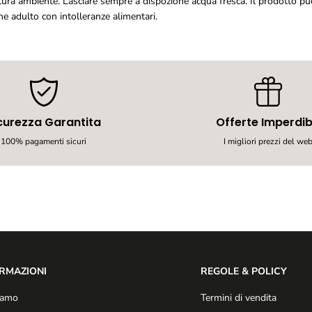
atura ambiente. Lasciare sempre a dispozione acqua fresca. Il prodotto può
a
e adulto con intolleranze alimentari.
l
o
p
e
r
C
a
n
i
curezza Garantita
Offerte Imperdibi
-
100% pagamenti sicuri
I migliori prezzi del we
1
5
0
g
RMAZIONI
REGOLE & POLICY
iamo
Termini di vendita