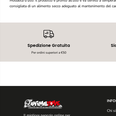
Modalità d'uso: Il prodotto è pronto all'uso e va servito a temper
consigliata di un alimento secco adeguato al mantenimento del can
Spedizione Gratuita
Si
Per ordini superiori a €50
INFO
Chi s
Il migliore negozio online per