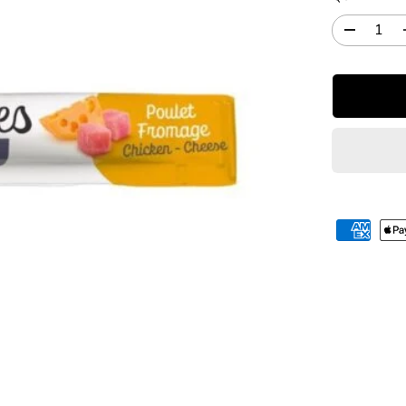
E
G
D
O
i
m
L
i
A
n
R
u
E
i
r
e
l
a
q
u
a
n
t
i
t
à
p
e
r
S