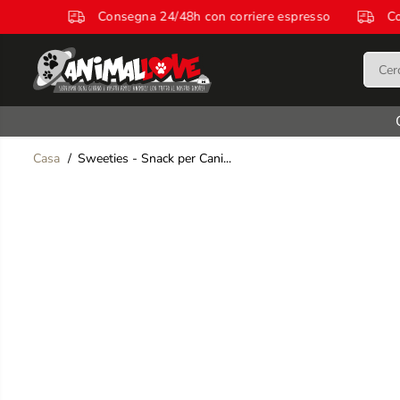
SALTA AL
re espresso
Consegna 24/48h con corriere espresso
CONTENUTO
Casa
Sweeties - Snack per Cani...
SALTA LE
INFORMAZIONI
SUL PRODOTTO