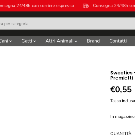
Consegna 24/48h con corriere espresso
Consegna 24/48h
Cani
Gatti
Altri Animali
Brand
Contatti
Sweeties 
Premietti
€0,55
P
R
Tassa inclus
E
Z
In magazzino
Z
O
R
QUANTITÀ