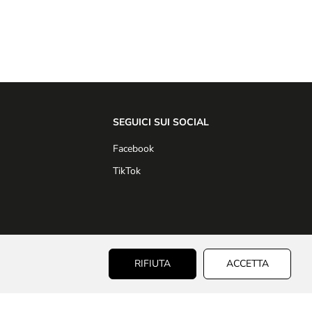
l
o
e
F
o
r
m
a
g
g
SEGUICI SUI SOCIAL
i
o
Facebook
-
P
TikTok
r
e
m
i
e
t
€0,55
t
AGGIUNGI AL CARRELLO
RIFIUTA
ACCETTA
P
i
R
E