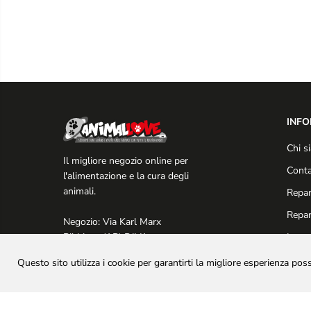
INFO
Chi s
Il migliore negozio online per
Conta
l'alimentazione e la cura degli
animali.
Repar
Repar
Negozio: Via Karl Marx
I nos
Bibbiena (AR) P.IVA
Sweeties - Snack per
02284580517 - REA
Cani al Pollo e
Questo sito utilizza i cookie per garantirti la migliore esperienza poss
AR/175224 Capitale Sociale
Formaggio - Premietti
10.000 euro