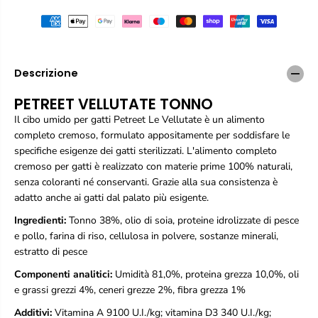
q
q
u
u
a
a
n
n
t
t
i
i
Descrizione
t
t
à
à
PETREET VELLUTATE TONNO
p
p
Il cibo umido per gatti Petreet Le Vellutate è un alimento
e
e
r
r
completo cremoso, formulato appositamente per soddisfare le
P
P
specifiche esigenze dei gatti sterilizzati. L'alimento completo
e
e
cremoso per gatti è realizzato con materie prime 100% naturali,
t
t
senza coloranti né conservanti. Grazie alla sua consistenza è
r
r
adatto anche ai gatti dal palato più esigente.
e
e
e
e
Ingredienti:
Tonno 38%, olio di soia, proteine idrolizzate di pesce
t
t
e pollo, farina di riso, cellulosa in polvere, sostanze minerali,
V
V
e
e
estratto di pesce
l
l
Componenti analitici:
Umidità 81,0%, proteina grezza 10,0%, oli
l
l
u
u
e grassi grezzi 4%, ceneri grezze 2%, fibra grezza 1%
t
t
Additivi:
Vitamina A 9100 U.I./kg; vitamina D3 340 U.I./kg;
a
a