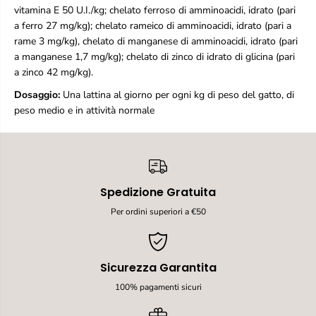
t
t
vitamina E 50 U.I./kg; chelato ferroso di amminoacidi, idrato (pari
e
e
a ferro 27 mg/kg); chelato rameico di amminoacidi, idrato (pari a
T
T
rame 3 mg/kg), chelato di manganese di amminoacidi, idrato (pari
o
o
a manganese 1,7 mg/kg); chelato di zinco di idrato di glicina (pari
n
n
n
n
a zinco 42 mg/kg).
o
o
Dosaggio:
Una lattina al giorno per ogni kg di peso del gatto, di
-
-
C
C
peso medio e in attività normale
r
r
e
e
m
m
a
a
d
d
i
i
Spedizione Gratuita
P
P
e
e
Per ordini superiori a €50
s
s
c
c
e
e
A
A
Sicurezza Garantita
p
p
p
p
100% pagamenti sicuri
e
e
t
t