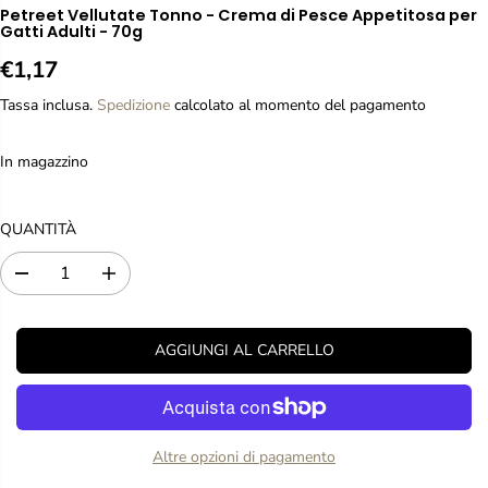
Petreet Vellutate Tonno - Crema di Pesce Appetitosa per
Gatti Adulti - 70g
€1,17
P
R
Tassa inclusa.
Spedizione
calcolato al momento del pagamento
E
Z
In magazzino
Z
O
R
QUANTITÀ
E
G
D
A
O
i
u
L
m
m
i
e
A
AGGIUNGI AL CARRELLO
n
n
R
u
t
E
i
a
r
r
e
e
Altre opzioni di pagamento
l
l
a
a