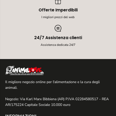
i
i
t
t
Offerte Imperdibili
o
o
s
s
I migliori prezzi del web
a
a
p
p
e
e
r
r
24/7 Assistenza clienti
G
G
Assistenza dedicata 24/7
a
a
t
t
t
t
i
i
A
A
d
d
u
u
l
l
Il migliore negozio online per l'alimentazione e la cura degli
t
t
i
i
animali.
-
-
7
7
Negozio: Via Karl Marx Bibbiena (AR) P.IVA 02284580517 - REA
0
0
AR/175224 Capitale Sociale 10.000 euro
g
g