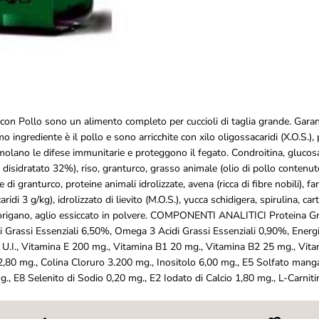
e
N
a
t
u
r
a
l
M
a
 Pollo sono un alimento completo per cuccioli di taglia grande. Garanti
x
rimo ingrediente è il pollo e sono arricchite con xilo oligossacaridi (X.O.S.),
i
molano le difese immunitarie e proteggono il fegato. Condroitina, glucosa
P
isidratato 32%), riso, granturco, grasso animale (olio di pollo contenuto
u
p
e di granturco, proteine animali idrolizzate, avena (ricca di fibre nobili), f
p
ridi 3 g/kg), idrolizzato di lievito (M.O.S.), yucca schidigera, spirulina, cart
y
a, origano, aglio essiccato in polvere. COMPONENTI ANALITICI Proteina G
P
 Grassi Essenziali 6,50%, Omega 3 Acidi Grassi Essenziali 0,90%, Ener
o
20 U.I., Vitamina E 200 mg., Vitamina B1 20 mg., Vitamina B2 25 mg., Vi
l
l
2,80 mg., Colina Cloruro 3.200 mg., Inositolo 6,00 mg., E5 Solfato ma
o
, E8 Selenito di Sodio 0,20 mg., E2 Iodato di Calcio 1,80 mg., L-Carnit
e
R
i