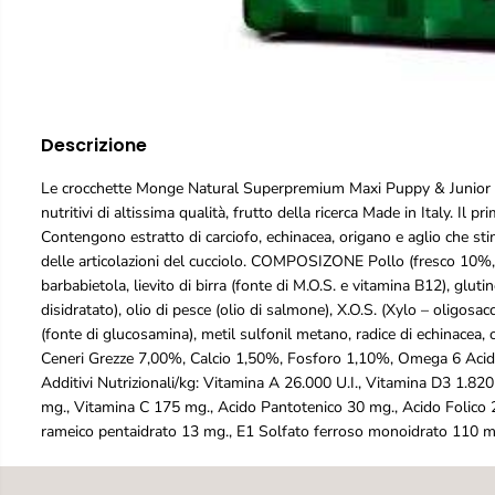
Descrizione
Le crocchette Monge Natural Superpremium Maxi Puppy & Junior con
nutritivi di altissima qualità, frutto della ricerca Made in Italy. Il p
Contengono estratto di carciofo, echinacea, origano e aglio che sti
delle articolazioni del cucciolo. COMPOSIZONE Pollo (fresco 10%, d
barbabietola, lievito di birra (fonte di M.O.S. e vitamina B12), glutin
disidratato), olio di pesce (olio di salmone), X.O.S. (Xylo – oligosacca
(fonte di glucosamina), metil sulfonil metano, radice di echinace
Ceneri Grezze 7,00%, Calcio 1,50%, Fosforo 1,10%, Omega 6 Acidi
Additivi Nutrizionali/kg: Vitamina A 26.000 U.I., Vitamina D3 1.8
mg., Vitamina C 175 mg., Acido Pantotenico 30 mg., Acido Folico 
rameico pentaidrato 13 mg., E1 Solfato ferroso monoidrato 110 mg.