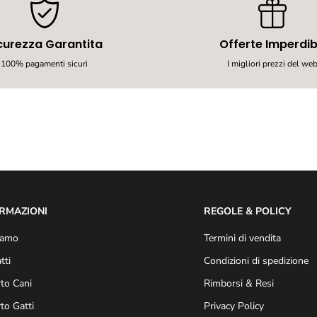
s
o
-
curezza Garantita
Offerte Imperdibi
C
r
100% pagamenti sicuri
I migliori prezzi del we
o
c
c
h
e
t
t
e
p
e
r
C
RMAZIONI
REGOLE & POLICY
u
c
iamo
Termini di vendita
c
i
tti
Condizioni di spedizione
o
to Cani
Rimborsi & Resi
l
i
to Gatti
Privacy Policy
,