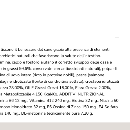
e
N
a
t
u
r
a
l
M
a
scono il benessere del cane grazie alla presenza di elementi
x
 prebiotici naturali che favoriscono la salute dell’intestino.
i
mina, calcio e fosforo aiutano il corretto sviluppo delle ossa e
P
 in grassi 99,6%, conservato con antiossidanti naturali), polpa di
u
p
arina di uovo intero (ricco in proteine nobili), pesce (salmone
p
ilagine idrolizzata (fonte di condroitina solfato), crostacei idrolizzati
y
rezza 28,00%, Oli E Grassi Grezzi 16,00%, Fibra Grezza 2,00%,
P
gia Metabolizzabile 4.150 Kcal/Kg. ADDITIVI NUTRIZIONALI
o
tamina B6 12 mg., Vitamina B12 240 mg., Biotina 32 mg., Niacina 50
l
l
nganoso Monoidrato 32 mg, E6 Ossido di Zinco 150 mg., E4 Solfato
o
ina 140 mg., DL-metionina tecnicamente pura 7,20 g.
e
R
i