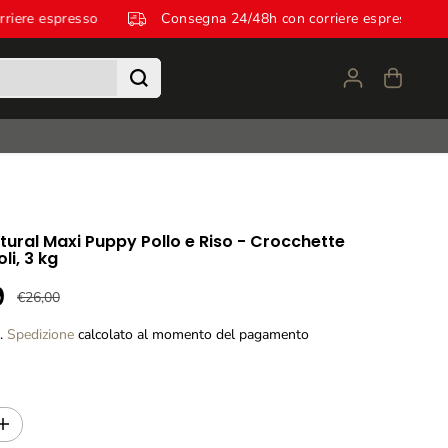
n corriere espresso
Consegna 24/48h con corriere espress
ural Maxi Puppy Pollo e Riso - Crocchette
li, 3 kg
9
€26,00
P
R
a.
Spedizione
calcolato al momento del pagamento
E
Z
Z
O
R
A