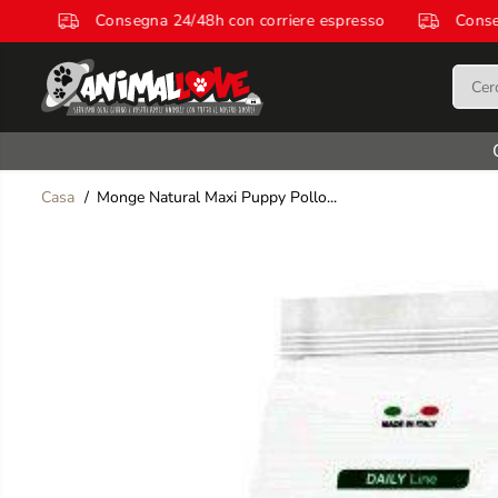
SALTA AL
espresso
Consegna 24/48h con corriere espresso
C
CONTENUTO
Casa
Monge Natural Maxi Puppy Pollo...
SALTA LE
INFORMAZIONI
SUL PRODOTTO