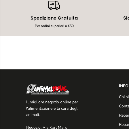
Spedizione Gratuita
Si
Per ordini superiori a €50
INFO
Chi s
Il migliore negozio online per
Conta
l'alimentazione e la cura degli
animali.
Repar
Repar
Negozio: Via Karl Marx