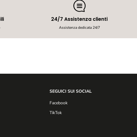
s
o
-
li
24/7 Assistenza clienti
C
r
b
Assistenza dedicata 24/7
o
c
c
h
e
t
t
e
p
e
r
C
SEGUICI SUI SOCIAL
u
c
Facebook
c
i
TikTok
o
l
i
,