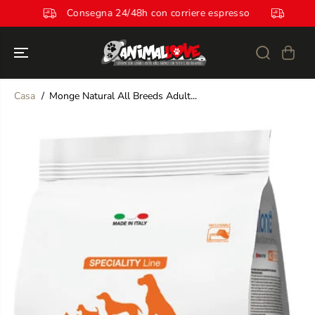
SALTA AL
espresso
Consegna 24/48h con corriere espresso
CONTENUTO
Casa
Monge Natural All Breeds Adult...
SALTA LE
INFORMAZION
I SUL
PRODOTTO