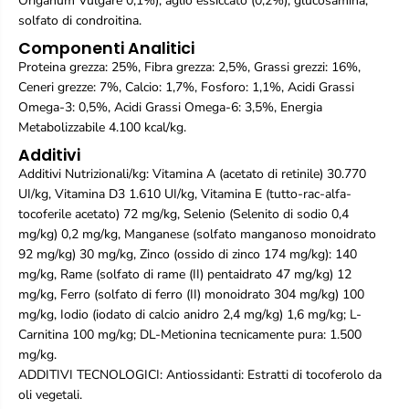
Origanum Vulgare 0,1%), aglio essiccato (0,2%), glucosamina,
e
e
P
P
solfato di condroitina.
a
a
Componenti Analitici
t
t
a
a
Proteina grezza: 25%, Fibra grezza: 2,5%, Grassi grezzi: 16%,
t
t
Ceneri grezze: 7%, Calcio: 1,7%, Fosforo: 1,1%, Acidi Grassi
e
e
Omega-3: 0,5%, Acidi Grassi Omega-6: 3,5%, Energia
-
-
Metabolizzabile 4.100 kcal/kg.
C
C
r
r
Additivi
o
o
Additivi Nutrizionali/kg: Vitamina A (acetato di retinile) 30.770
c
c
UI/kg, Vitamina D3 1.610 UI/kg, Vitamina E (tutto-rac-alfa-
c
c
tocoferile acetato) 72 mg/kg, Selenio (Selenito di sodio 0,4
h
h
e
e
mg/kg) 0,2 mg/kg, Manganese (solfato manganoso monoidrato
t
t
92 mg/kg) 30 mg/kg, Zinco (ossido di zinco 174 mg/kg): 140
t
t
mg/kg, Rame (solfato di rame (II) pentaidrato 47 mg/kg) 12
e
e
mg/kg, Ferro (solfato di ferro (II) monoidrato 304 mg/kg) 100
-
-
2
2
mg/kg, Iodio (iodato di calcio anidro 2,4 mg/kg) 1,6 mg/kg; L-
,
,
Carnitina 100 mg/kg; DL-Metionina tecnicamente pura: 1.500
5
5
mg/kg.
k
k
ADDITIVI TECNOLOGICI: Antiossidanti: Estratti di tocoferolo da
g
g
oli vegetali.