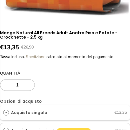
Monge Natural All Breeds Adult Anatra Riso e Patate -
Crocchette - 2,5 kg
€13,35
€26,90
P
P
E
R
R
S
Tassa inclusa.
Spedizione
calcolato al momento del pagamento
E
E
A
Z
Z
U
QUANTITÀ
Z
Z
R
O
O
I
R
D
A
D
T
E
i
u
I
O
m
m
G
V
Opzioni di acquisto
i
e
O
E
n
n
L
Acquisto singolo
€13.35
u
t
N
A
i
a
D
r
r
R
I
e
e