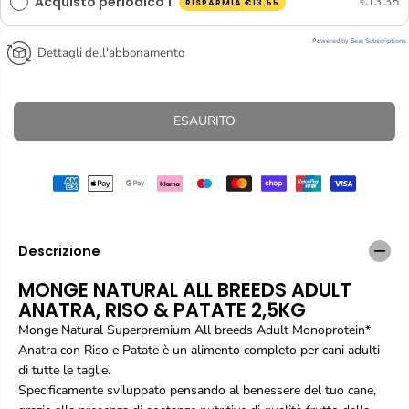
Acquisto periodico 1
€13.35
E
RISPARMIA
€13.55
T
l
l
A
a
a
Powered by Seal Subscriptions
q
q
Dettagli dell'abbonamento
u
u
a
a
n
n
t
t
ESAURITO
i
i
t
t
à
à
p
p
e
e
r
r
M
M
o
o
Descrizione
n
n
g
g
MONGE NATURAL ALL BREEDS ADULT
e
e
ANATRA, RISO & PATATE 2,5KG
N
N
a
a
Monge Natural Superpremium All breeds Adult Monoprotein*
t
t
Anatra con Riso e Patate è un alimento completo per cani adulti
u
u
di tutte le taglie.
r
r
Specificamente sviluppato pensando al benessere del tuo cane,
a
a
l
l