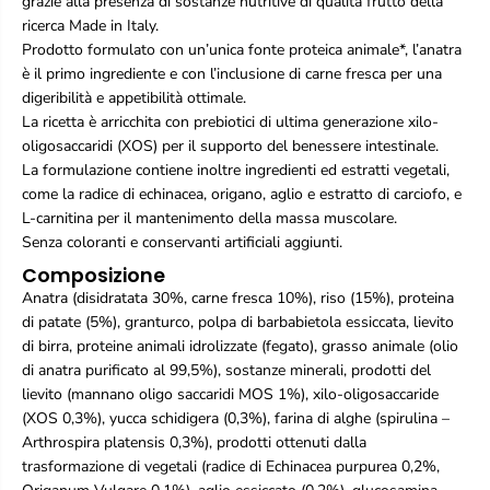
grazie alla presenza di sostanze nutritive di qualità frutto della
A
A
ricerca Made in Italy.
l
l
Prodotto formulato con un’unica fonte proteica animale*, l’anatra
l
l
è il primo ingrediente e con l’inclusione di carne fresca per una
B
B
r
r
digeribilità e appetibilità ottimale.
e
e
La ricetta è arricchita con prebiotici di ultima generazione xilo-
e
e
oligosaccaridi (XOS) per il supporto del benessere intestinale.
d
d
La formulazione contiene inoltre ingredienti ed estratti vegetali,
s
s
come la radice di echinacea, origano, aglio e estratto di carciofo, e
A
A
d
d
L-carnitina per il mantenimento della massa muscolare.
u
u
Senza coloranti e conservanti artificiali aggiunti.
l
l
Composizione
t
t
A
A
Anatra (disidratata 30%, carne fresca 10%), riso (15%), proteina
n
n
di patate (5%), granturco, polpa di barbabietola essiccata, lievito
a
a
di birra, proteine animali idrolizzate (fegato), grasso animale (olio
t
t
di anatra purificato al 99,5%), sostanze minerali, prodotti del
r
r
a
a
lievito (mannano oligo saccaridi MOS 1%), xilo-oligosaccaride
R
R
(XOS 0,3%), yucca schidigera (0,3%), farina di alghe (spirulina –
i
i
Arthrospira platensis 0,3%), prodotti ottenuti dalla
s
s
trasformazione di vegetali (radice di Echinacea purpurea 0,2%,
o
o