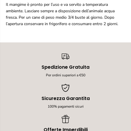
i
i
Il mangime è pronto per l’uso e va servito a temperatura
b
b
ambiente. Lasciare sempre a disposizione dell’animale acqua
o
o
U
U
fresca. Per un cane di peso medio 3/4 buste al giorno. Dopo
m
m
l’apertura conservare in frigorifero e consumare entro 2 giorni.
i
i
d
d
o
o
C
C
a
a
n
n
i
i
,
,
Spedizione Gratuita
1
1
0
0
Per ordini superiori a €50
0
0
g
g
Sicurezza Garantita
100% pagamenti sicuri
Offerte Imperdibili