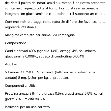
i
i
deliziare il palato dei nostri amici a 4 zampe. Una ricetta preparata
l
l
con carne di agnello cotta al forno. Formulata senza cereali e
l
l
integrata con glucosamina e condrotina per il supporto articolare.
B
B
u
u
Contiene inoltre ortaggi, fonte naturale di fibre che favoriscono la
s
s
regolarità intestinale.
t
t
e
e
Mangime completo per animali da compagnia.
A
A
g
g
Composizione
n
n
e
e
Carni e derivati 40% (agnello 14%), ortaggi 4%, sali minerali,
l
l
glucosamina 0,008%, solfato di condroitina 0,004%.
l
l
o
o
Additivi
e
e
V
V
Vitamina D3 250 UI, Vitamina E (tutto-rac-alpha-tocoferile
e
e
acetato) 8 mg. (valori per kg. di prodotto).
r
r
d
d
Componenti analitici
u
u
Proteina grezza 8%, fibra grezza 0,5%, grassi grezzi 5,5%, ceneri
r
r
e
e
grezze 2%, umidità 80,5%.
-
-
Istruzioni per un uso corretto
C
C