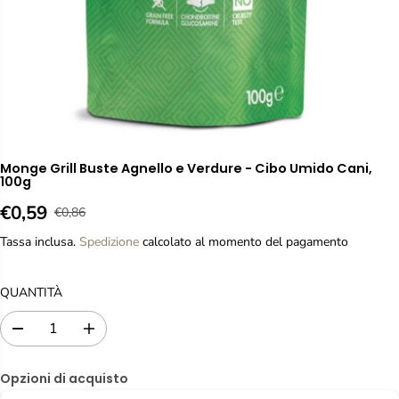
Monge Grill Buste Agnello e Verdure - Cibo Umido Cani,
100g
€0,59
€0,86
P
P
E
R
R
S
Tassa inclusa.
Spedizione
calcolato al momento del pagamento
E
E
A
Z
Z
U
QUANTITÀ
Z
Z
R
O
O
I
R
D
A
D
T
E
i
u
I
O
m
m
G
V
Opzioni di acquisto
i
e
O
E