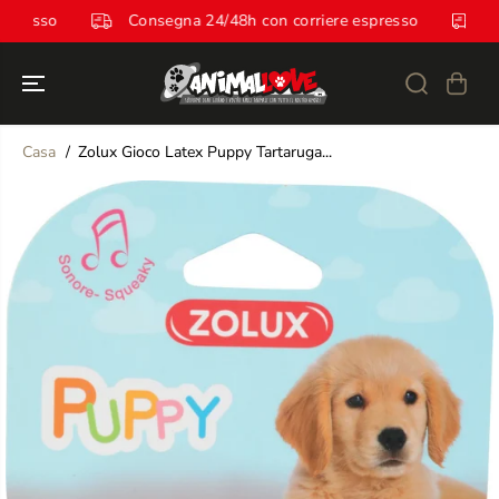
SALTA AL
re espresso
Consegna 24/48h con corriere espresso
CONTENUTO
Casa
Zolux Gioco Latex Puppy Tartaruga...
SALTA LE
INFORMAZION
I SUL
PRODOTTO