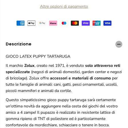
e
e
Altre opzioni di pagamento
l
l
a
a
q
q
u
u
a
a
n
n
t
t
i
i
Descrizione
t
t
à
à
GIOCO LATEX PUPPY TARTARUGA
p
p
e
e
Il marchio
Zolux
, creato nel 1971, è venduto
solo attraverso reti
r
r
specializzate
(negozi di animali domestici, garden center e negozi
Z
Z
di bricolage). Zolux offre
accessori e materiali di consumo
per
o
o
l
l
tutte le famiglie di animali: cani, gatti, pesci ornamentali, uccelli,
u
u
piccoli mammiferi e animali da cortile.
x
x
G
G
Questo simpaticissimo gioco puppy tartaruga sarà certamente
i
i
un'ottima novità da aggiungere nella cesta dei giochi del vostro
o
o
amico a 4 zampe! Il pupazzo è realizzato in resistente lattice di
c
c
gomma ripieno di TNT di poliestere ed è particolarmente
o
o
confortevole da mordicchiare, schiacciare o tenere in bocca.
L
L