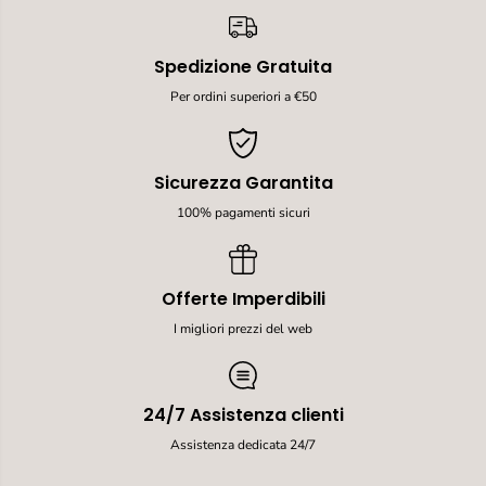
t
t
o
o
l
l
Spedizione Gratuita
o
o
i
i
Per ordini superiori a €50
n
n
L
L
a
a
t
t
Sicurezza Garantita
t
t
i
i
100% pagamenti sicuri
c
c
e
e
p
p
e
e
Offerte Imperdibili
r
r
C
C
I migliori prezzi del web
u
u
c
c
c
c
i
i
24/7 Assistenza clienti
o
o
l
l
Assistenza dedicata 24/7
i
i