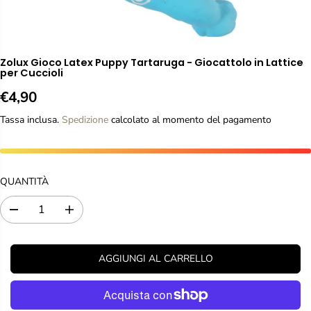
Zolux Gioco Latex Puppy Tartaruga - Giocattolo in Lattice
per Cuccioli
€4,90
P
R
Tassa inclusa.
Spedizione
calcolato al momento del pagamento
E
Z
Z
O
QUANTITÀ
R
E
D
A
G
i
u
m
m
O
i
e
L
AGGIUNGI AL CARRELLO
n
n
A
u
t
R
i
a
E
r
r