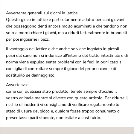
a
a
t
t
Avvertente generali sui giochi in lattice:
e
e
x
x
Questo gioco in lattice è particolarmente adatto per cani giovani
P
P
che posseggono denti ancora molto acuminati e che tendono non
u
u
solo a mordicchiare i giochi, ma a ridurli letteralmente in brandelli
p
p
per poi ingoiarne i pezzi.
p
p
y
y
Il vantaggio del lattice è che anche se viene ingoiato in piccoli
T
T
pezzi dal cane non si indurisce all'interno del tratto intestinale e di
a
a
r
r
norma viene espulso senza problemi con le feci. In ogni caso si
t
t
consiglia di controllare sempre il gioco del proprio cane e di
a
a
sostituirlo se danneggiato.
r
r
u
u
Avvertenza:
g
g
come con qualsiasi altro prodotto, tenete sempre d'occhio il
a
a
vostro animale mentre si diverte con questo articolo. Per ridurre il
-
-
rischio di incidenti vi consigliamo di verificare regolarmente lo
G
G
i
i
stato di usura del gioco e, qualora fosse troppo consumato o
o
o
presentasse parti staccate, non esitate a sostituirlo.
c
c
a
a
t
t