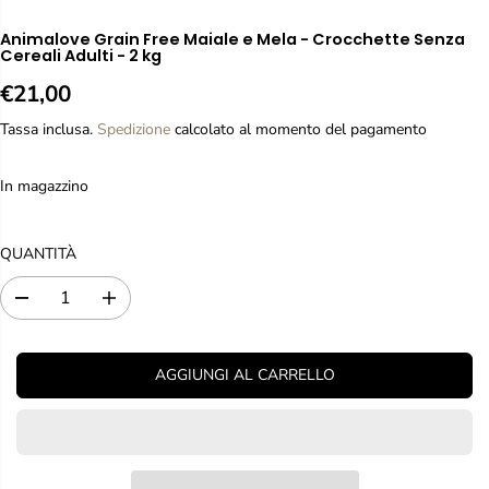
Animalove Grain Free Maiale e Mela - Crocchette Senza
Cereali Adulti - 2 kg
€21,00
P
R
Tassa inclusa.
Spedizione
calcolato al momento del pagamento
E
Z
In magazzino
Z
O
R
QUANTITÀ
E
G
D
A
O
i
u
L
m
m
i
e
A
AGGIUNGI AL CARRELLO
n
n
R
u
t
E
i
a
r
r
e
e
l
l