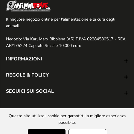
Il migliore negozio online per l'alimentazione e la cura degli
animali.
Negozio: Via Karl Marx Bibbiena (AR) P.IVA 02284580517 - REA
AR/175224 Capitale Sociale 10.000 euro
INFORMAZIONI
REGOLE & POLICY
SEGUICI SUI SOCIAL
Questo sito utilizza i cookie per garantirti la migliore esperienza
possibile.
Animalove Grain Free
Maiale e Mela -
Copyright© 2025
Animal Love Pet Shop
- Realizzato da
PS
AGGIUNGI AL CARRELLO