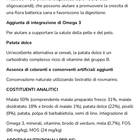
t
t
oligosaccaridi), che possono aiutare a promuovere la crescita di
e
e
una flora batterica sana e favoriscono la digestione.
S
S
e
e
Aggiunta di integrazione
di Omega 3
n
n
Per aiutare a supportare la salute della pelle e del pelo.
z
z
a
a
Patata dolce
C
C
e
e
Un’eccellente alternativa ai cereali, la patata dolce è un
r
r
carboidrato complesso ricco di vitamine del gruppo B.
e
e
a
a
Assenza di coloranti e
conservanti artificiali aggiunti
l
l
i
i
Conservazione naturale utilizzando l’estratto di rosmarino.
A
A
COSTITUENTI ANALITICI
d
d
u
u
Maiale 50% (comprendente maiale preparato fresco 31%, maiale
l
l
disidratato 18% e brodo di maiale 1%), patata dolce (22%), piselli
t
t
i
i
(9%), patata, polpa di barbabietola, semi di lino, integrazione di
-
-
Omega 3, minerali, vitamine, brodo di verdure, mela (0,7%), FOS
2
2
k
k
(96 mg/kg), MOS (24 mg/kg)
g
g