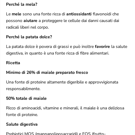
Perché la mela?
n
n
F
F
Le
mele
sono una fonte ricca di
antiossidanti
flavonoidi che
r
r
possono
aiutare
a proteggere le cellule dai danni causati dai
e
e
e
e
radicali liberi nel corpo.
M
M
Perché la patata dolce?
a
a
i
i
La patata dolce è povera di grassi e può inoltre
favorire
la salute
a
a
digestiva, in quanto è una fonte ricca di fibre alimentari.
l
l
e
e
Ricetta
e
e
M
M
Minimo di 26% di maiale
preparato fresco
e
e
l
l
Una fonte di proteine altamente digeribile e approvvigionata
a
a
responsabilmente.
-
-
C
C
50% totale di maiale
r
r
o
o
Ricco di aminoacidi, vitamine e minerali, il maiale è una deliziosa
c
c
fonte di proteine.
c
c
h
h
Salute digestiva
e
e
Prebiotici MOS (mannanoligosaccaridi) e FOS (frutto-
t
t