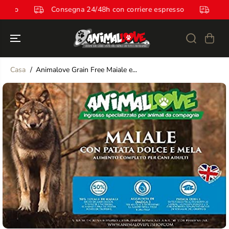
SALTA AL
 espresso
Consegna 24/48h con corriere espresso
CONTENUTO
Casa
Animalove Grain Free Maiale e...
SALTA LE
INFORMAZION
I SUL
PRODOTTO