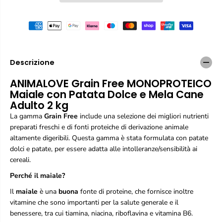
a
a
q
q
u
u
a
a
n
n
t
t
i
i
Descrizione
t
t
à
à
ANIMALOVE Grain Free MONOPROTEICO
p
p
Maiale con Patata Dolce e Mela Cane
e
e
Adulto 2 kg
r
r
A
A
La gamma
Grain Free
include una selezione dei migliori nutrienti
n
n
preparati freschi e di fonti proteiche di derivazione animale
i
i
altamente digeribili. Questa gamma è stata formulata con patate
m
m
dolci e patate, per essere adatta alle intolleranze/sensibilità ai
a
a
l
l
cereali.
o
o
Perché il maiale?
v
v
e
e
Il
maiale
è una
buona
fonte di proteine, che fornisce inoltre
G
G
vitamine che sono importanti per la salute generale e il
r
r
a
a
benessere, tra cui tiamina, niacina, riboflavina e vitamina B6.
i
i